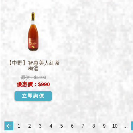
【中野】智惠美人紅茶
梅酒
原價：
$1100
優惠價：
$990
立即詢價
1
2
3
4
5
6
7
8
9
10
…