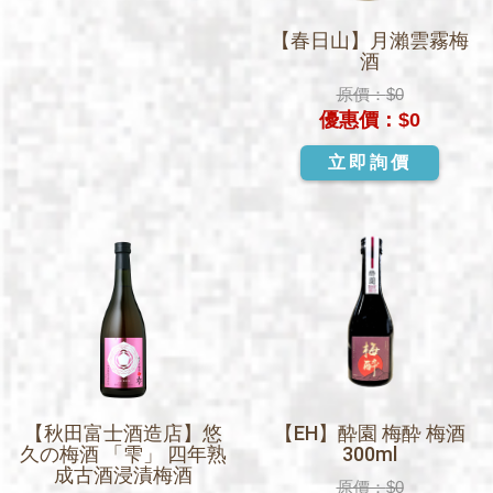
【春日山】月瀨雲霧梅
酒
原價：
$0
優惠價：
$0
立即詢價
【秋田富士酒造店】悠
【EH】酔園 梅酔 梅酒
久の梅酒 「雫」 四年熟
300ml
成古酒浸漬梅酒
原價：
$0