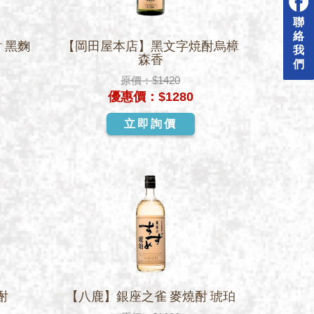
聯
絡
 黑麴
【岡田屋本店】黑文字焼酎烏樟
我
森香
們
原價：
$1420
優惠價：
$1280
立即詢價
酎
【八鹿】銀座之雀 麥燒酎 琥珀