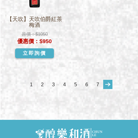
【天吹】天吹伯爵紅茶
梅酒
原價：
$1050
優惠價：
$950
立即詢價
1
2
3
4
5
6
7