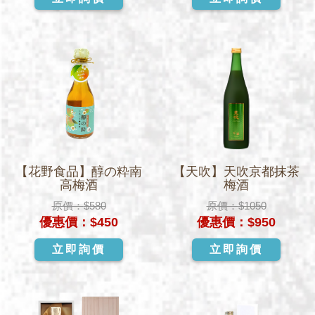
【花野食品】醇の粋南
【天吹】天吹京都抹茶
高梅酒
梅酒
原價：
$580
原價：
$1050
優惠價：
$450
優惠價：
$950
立即詢價
立即詢價