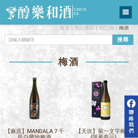
首頁
商品專區
利口酒
梅酒
搜尋
梅酒
聯
絡
我
【麻原】MANDALA 7 干
【天吹】菊一文字梅酒
們
邑白蘭地梅酒
(限量商品)