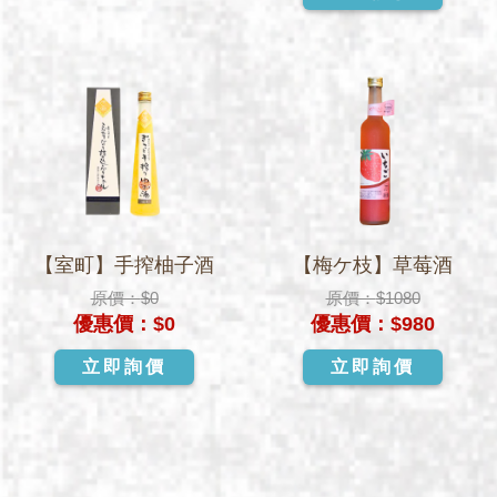
【室町】手搾柚子酒
【梅ケ枝】草莓酒
原價：
$0
原價：
$1080
優惠價：
$0
優惠價：
$980
立即詢價
立即詢價