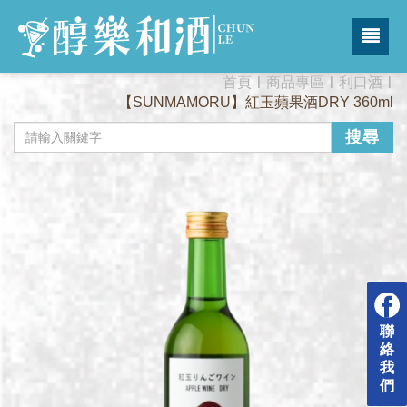
首頁
商品專區
利口酒
【SUNMAMORU】紅玉蘋果酒DRY 360ml
搜尋
聯
絡
我
們