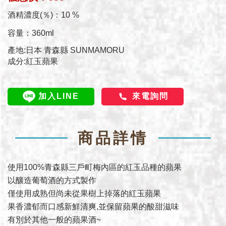
酒精濃度(％)：10 %
容量：360ml
產地:日本 青森縣 SUNMAMORU
成分:紅玉蘋果
加入LINE
來電詢問
商品詳情
使用100%青森縣三戶町梅內區的紅玉品種的蘋果
以釀造葡萄酒的方式製作
僅使用成熟但尚未從果樹上掉落的紅玉蘋果
果香濃郁而口感新鮮清爽,並保留蘋果的酸甜滋味
有別於其他一般的蘋果酒~