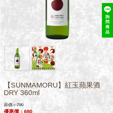
詢
問
商
品
【SUNMAMORU】紅玉蘋果酒
DRY 360ml
原價：
790
優惠價：
690